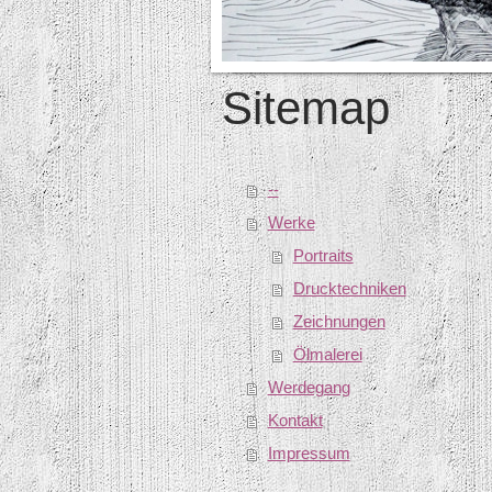
Sitemap
--
Werke
Portraits
Drucktechniken
Zeichnungen
Ölmalerei
Werdegang
Kontakt
Impressum